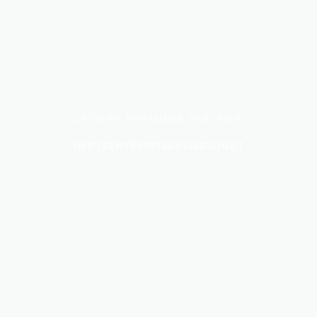
UNSERE PREMIUM PARTNER
HERTZ
ENTERPRISE
AVIS
BUDGET