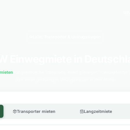
P
LKW, Transporter & Umzugswagen
W Einwegmiete in Deutschl
mieten
für gewerbliche Transporte, einen günstigen Transporter für 
oder einen geräumigen Umzugswagen in Ihrer Nähe.
Transporter mieten
Langzeitmiete