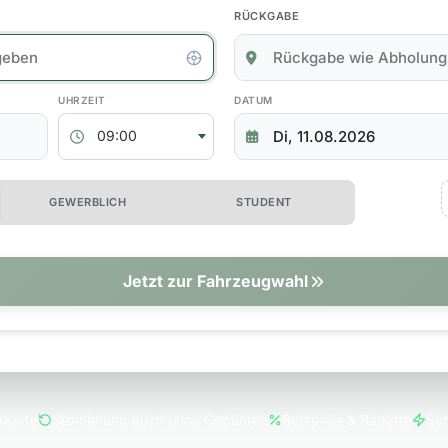
RÜCKGABE
kgabedaten
ABHOLZEIT
RÜCKGABEDATUM
09:00
 erweiterte Optionen
GEWERBLICH
STUDENT
tionen
Jetzt zur Fahrzeugwahl
tkarte
Stornierung auch ohne Gebühren
Bestpreis & Rabatte
Sch