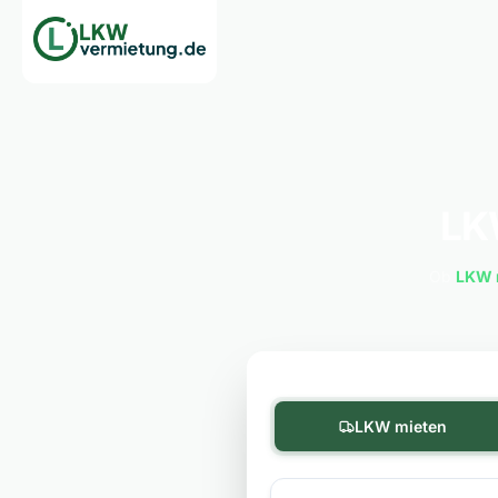
LK
Ob
LKW 
LKW mieten