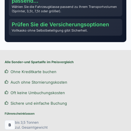
passend…
Wählen Sie die Fahrzeugklasse passend zu Ihrem Transportvolumen
(Sprinter, 3,5t, 7,5t oder größer).
Prüfen Sie die Versicherungsoptionen
Vollkasko ohne Selbstbeteiligung gibt Sicherheit.
Alle Sonder-und Spartarife im Preisvergleich
Ohne Kreditkarte buchen
Auch ohne Stornierungskosten
Oft keine Umbuchungskosten
Sichere und einfache Buchung
Führerscheinklassen
bis 3,5 Tonnen
B
zul. Gesamtgewicht