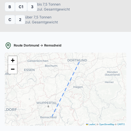
bis 7,5 Tonnen
B
C1
3
zul. Gesamtgewicht
über 7,5 Tonnen
C
2
zul. Gesamtgewicht
Route Dortmund → Remscheid
A
+
−
B
Leaflet
|
©
OpenStreetMap
©
CARTO