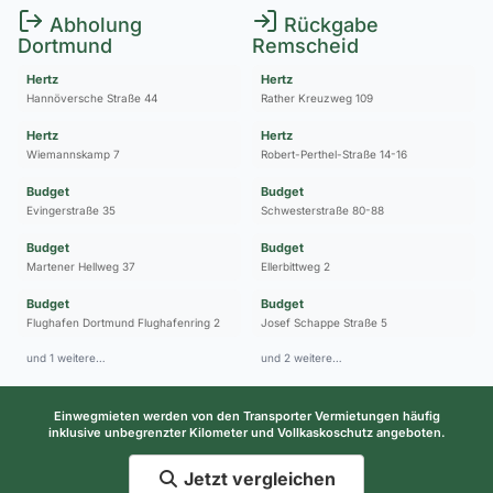
Abholung
Rückgabe
Dortmund
Remscheid
Hertz
Hertz
Hannöversche Straße 44
Rather Kreuzweg 109
Hertz
Hertz
Wiemannskamp 7
Robert-Perthel-Straße 14-16
Budget
Budget
Evingerstraße 35
Schwesterstraße 80-88
Budget
Budget
Martener Hellweg 37
Ellerbittweg 2
Budget
Budget
Flughafen Dortmund Flughafenring 2
Josef Schappe Straße 5
und 1 weitere…
und 2 weitere…
Einwegmieten werden von den Transporter Vermietungen häufig
inklusive unbegrenzter Kilometer und Vollkaskoschutz angeboten.
Jetzt vergleichen