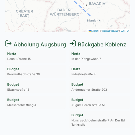
A
Leaflet
|
©
OpenStreetMap
©
CARTO
Abholung Augsburg
Rückgabe Koblenz
Hertz
Hertz
Donau Straße 15
In der Pützgewann 7
Budget
Hertz
Proviantbachstraße 30
Industriestraße 4
Budget
Budget
Eisackstraße 18
Andernacher Straße 203
Budget
Budget
Messerschmittring 4
August Horch Straße 51
Budget
Hunsrueckhoehenstraße 7 An Der Ed
Tankstelle