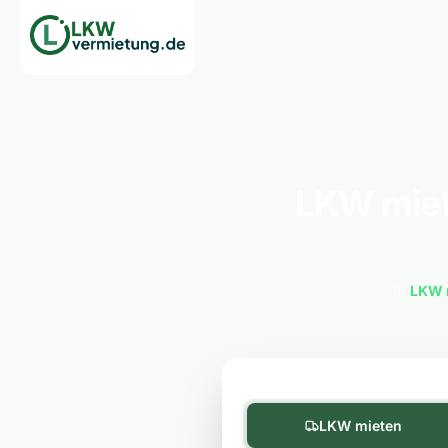
LKW miet
Ob
LKW 
LKW mieten