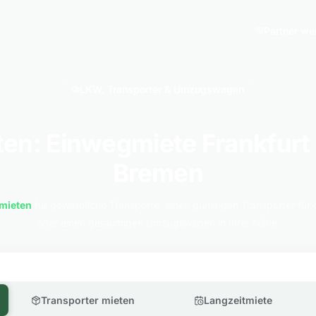
Partner we
LKW, Transporter & Umzugswagen
en: Einwegmiete Frankfurt
Bremen
mieten
für gewerbliche Transporte, einen günstigen Transporter für 
oder einen geräumigen Umzugswagen in Ihrer Nähe.
Transporter mieten
Langzeitmiete