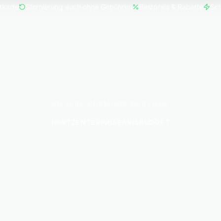
tkarte
Stornierung auch ohne Gebühren
Bestpreis & Rabatte
Sch
UNSERE PREMIUM PARTNER
HERTZ
ENTERPRISE
AVIS
BUDGET