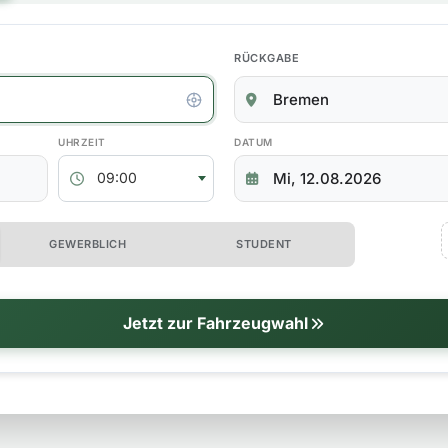
RÜCKGABE
kgabedaten
ABHOLZEIT
RÜCKGABEDATUM
09:00
 erweiterte Optionen
GEWERBLICH
STUDENT
tionen
Jetzt zur Fahrzeugwahl