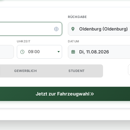
RÜCKGABE
kgabedaten
ABHOLZEIT
RÜCKGABEDATUM
09:00
 erweiterte Optionen
GEWERBLICH
STUDENT
tionen
Jetzt zur Fahrzeugwahl