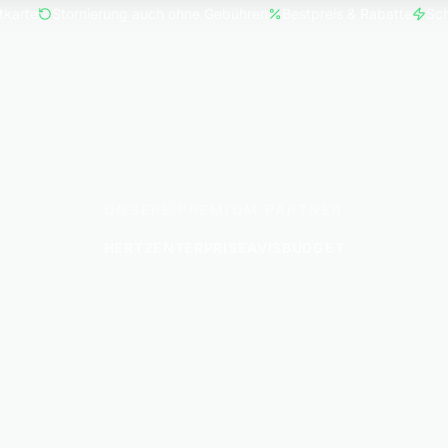
tkarte
Stornierung auch ohne Gebühren
Bestpreis & Rabatte
Sch
UNSERE PREMIUM PARTNER
HERTZ
ENTERPRISE
AVIS
BUDGET