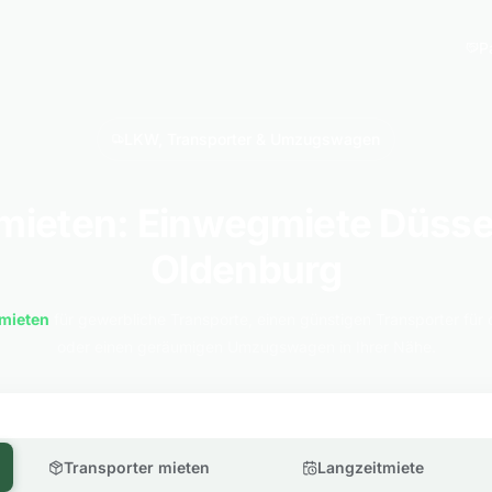
P
LKW, Transporter & Umzugswagen
ieten: Einwegmiete Düsse
Oldenburg
mieten
für gewerbliche Transporte, einen günstigen Transporter für 
oder einen geräumigen Umzugswagen in Ihrer Nähe.
Transporter mieten
Langzeitmiete