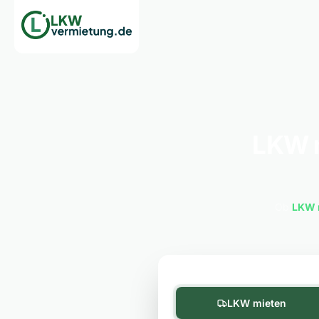
LKW m
Ob
LKW 
LKW mieten