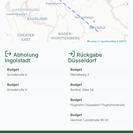
A
Leaflet
|
©
OpenStreetMap
©
CARTO
Abholung
Rückgabe
Ingolstadt
Düsseldorf
Budget
Budget
Schollstraße 6
Ellerbittweg 2
Budget
Budget
Schollstraße 6
Berliner Allee 26
Budget
Flughafen Düsseldorf Flughafenstraße
Budget
Hammer Landstraße 85-91