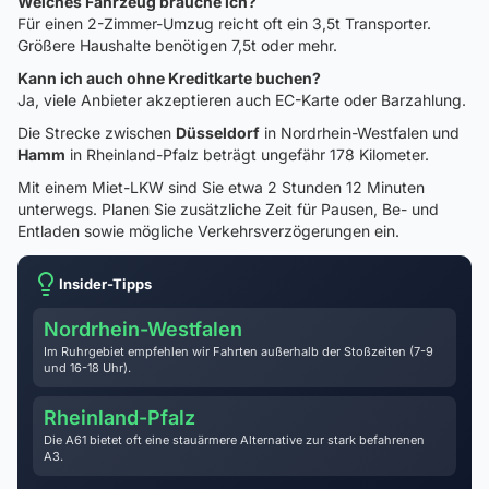
Welches Fahrzeug brauche ich?
Für einen 2-Zimmer-Umzug reicht oft ein 3,5t Transporter.
Größere Haushalte benötigen 7,5t oder mehr.
Kann ich auch ohne Kreditkarte buchen?
Ja, viele Anbieter akzeptieren auch EC-Karte oder Barzahlung.
Die Strecke zwischen
Düsseldorf
in Nordrhein-Westfalen und
Hamm
in Rheinland-Pfalz beträgt ungefähr 178 Kilometer.
Mit einem Miet-LKW sind Sie etwa 2 Stunden 12 Minuten
unterwegs. Planen Sie zusätzliche Zeit für Pausen, Be- und
Entladen sowie mögliche Verkehrsverzögerungen ein.
Insider-Tipps
Nordrhein-Westfalen
Im Ruhrgebiet empfehlen wir Fahrten außerhalb der Stoßzeiten (7-9
und 16-18 Uhr).
Rheinland-Pfalz
Die A61 bietet oft eine stauärmere Alternative zur stark befahrenen
A3.