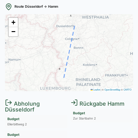
Route Düsseldorf → Hamm
A
+
−
B
Leaflet
|
©
OpenStreetMap
©
CARTO
Abholung
Rückgabe Hamm
Düsseldorf
Budget
Zur Startbahn 2
Budget
Ellerbittweg 2
Budget