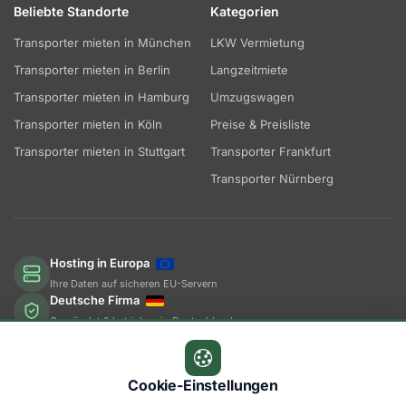
Beliebte Standorte
Kategorien
Mülheim an der Ruhr
Transporter mieten in München
LKW Vermietung
Transporter mieten in Berlin
Langzeitmiete
Münster
Transporter mieten in Hamburg
Umzugswagen
Mönchengladbach
Transporter mieten in Köln
Preise & Preisliste
Transporter mieten in Stuttgart
Transporter Frankfurt
Nettetal
Transporter Nürnberg
Neuss
Oberhausen
Hosting in Europa
Oelde
Ihre Daten auf sicheren EU-Servern
Deutsche Firma
Paderborn
Gegründet & betrieben in Deutschland
Steuern in Deutschland
Plettenberg
Wir zahlen dort, wo wir arbeiten
Cookie-Einstellungen
Ratingen