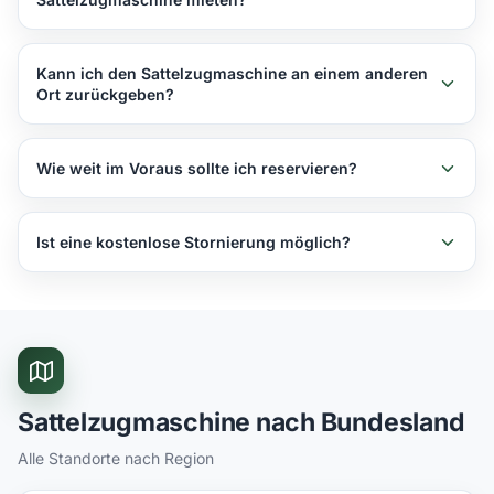
Über LKWvermietung.de können Sie in über 441 Städten
in Deutschland, Österreich und der Schweiz einen
Kann ich den Sattelzugmaschine an einem anderen
Sattelzugmaschine mieten.
Ort zurückgeben?
Ja, viele Anbieter ermöglichen Einwegmieten.
Wie weit im Voraus sollte ich reservieren?
Wir empfehlen eine Buchung mindestens 3-5 Tage im
Voraus.
Ist eine kostenlose Stornierung möglich?
Bei vielen Anbietern ist eine kostenlose Stornierung bis
24-48 Stunden vor Mietbeginn möglich.
Sattelzugmaschine nach Bundesland
Alle Standorte nach Region