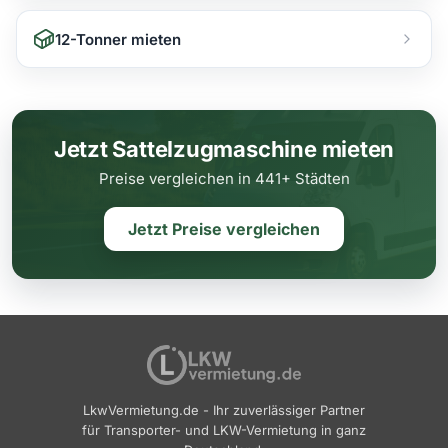
Plön
Stade
Waldkraiburg
Gummersbach
12-Tonner mieten
Rendsburg
Stadthagen
Weiden in der Oberpfalz
Gütersloh
Sankt Peter-Ording
Sulingen
Weilheim in Oberbayern
Halle Westfalen
Schleswig
Uelzen
Jetzt Sattelzugmaschine mieten
Weißenburg
Herne
Preise vergleichen in 441+ Städten
Wedel
Vechta
Würzburg
Hilchenbach
Jetzt Preise vergleichen
Verden
Hilden
Walsrode
Ibbenbüren
Wildeshausen
Iserlohn
Wilhelmshaven
Kamen
LkwVermietung.de - Ihr zuverlässiger Partner
Wolfsburg
für Transporter- und LKW-Vermietung in ganz
Kempen