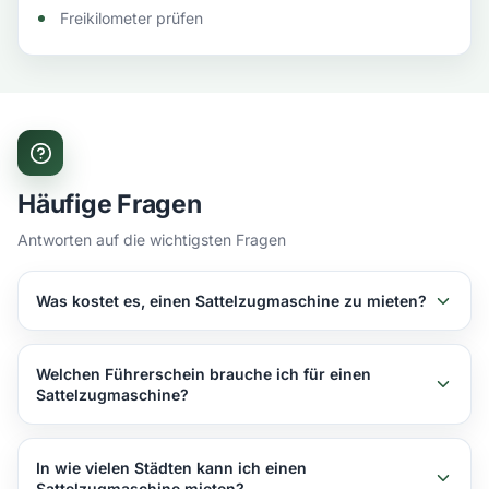
Freikilometer prüfen
Häufige Fragen
Antworten auf die wichtigsten Fragen
Was kostet es, einen Sattelzugmaschine zu mieten?
Der Preis für einen Sattelzugmaschine hängt von
Mietdauer, Fahrzeuggröße und Standort ab. Vergleichen
Welchen Führerschein brauche ich für einen
Sie aktuelle Angebote über die Suche.
Sattelzugmaschine?
Für einen Sattelzugmaschine benötigen Sie Klasse CE.
In wie vielen Städten kann ich einen
Sattelzugmaschine mieten?