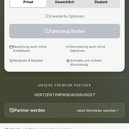
Privat
Gewerblich
Student
Erweiterte Optionen
Fahrzeug finden
Bezahlung auch ohne
Stornierung auch ohne
Kreditkarte
Gebühren
Bestpreis & Rabatte
Schnelle und sichere
Abwicklung
UNSERE PREMIUM PARTNER
HERTZ
ENTERPRISE
AVIS
BUDGET
Partner werden
Jetzt Vermieter werden