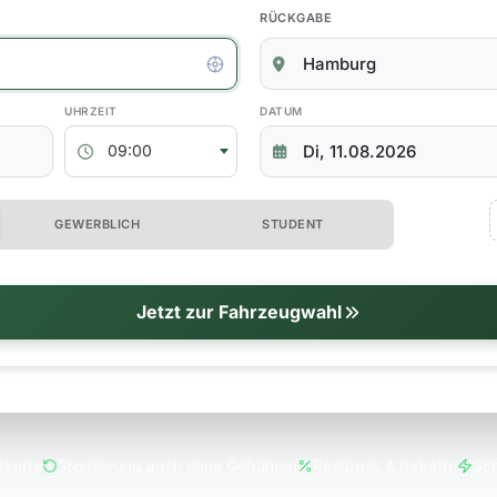
RÜCKGABE
kgabedaten
ABHOLZEIT
RÜCKGABEDATUM
09:00
 erweiterte Optionen
GEWERBLICH
STUDENT
tionen
Jetzt zur Fahrzeugwahl
tkarte
Stornierung auch ohne Gebühren
Bestpreis & Rabatte
Sch