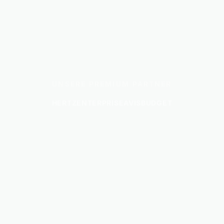
UNSERE PREMIUM PARTNER
HERTZ
ENTERPRISE
AVIS
BUDGET