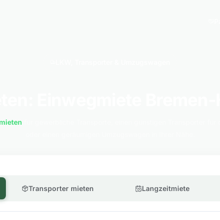
P
LKW, Transporter & Umzugswagen
ten: Einwegmiete Bremen
mieten
für gewerbliche Transporte, einen günstigen Transporter für 
oder einen geräumigen Umzugswagen in Ihrer Nähe.
Transporter mieten
Langzeitmiete