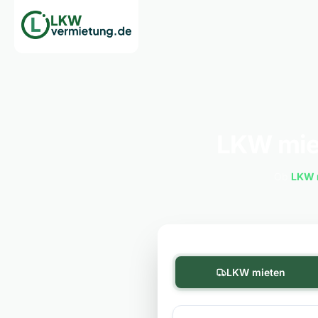
LKW mie
Ob
LKW 
LKW mieten