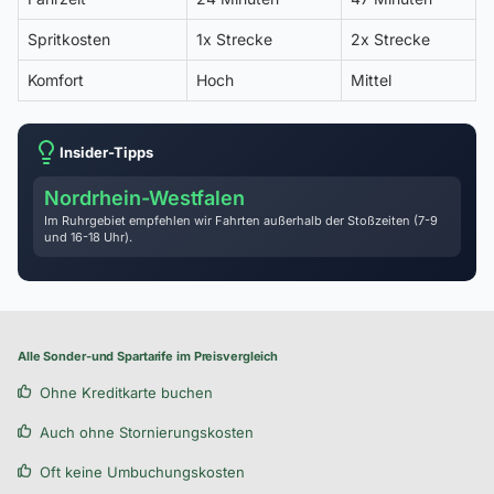
Spritkosten
1x Strecke
2x Strecke
Komfort
Hoch
Mittel
Insider-Tipps
Nordrhein-Westfalen
Im Ruhrgebiet empfehlen wir Fahrten außerhalb der Stoßzeiten (7-9
und 16-18 Uhr).
Alle Sonder-und Spartarife im Preisvergleich
Ohne Kreditkarte buchen
Auch ohne Stornierungskosten
Oft keine Umbuchungskosten