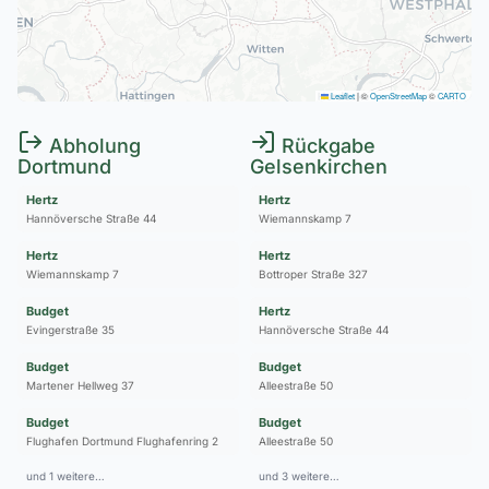
Leaflet
|
©
OpenStreetMap
©
CARTO
Abholung
Rückgabe
Dortmund
Gelsenkirchen
Hertz
Hertz
Hannöversche Straße 44
Wiemannskamp 7
Hertz
Hertz
Wiemannskamp 7
Bottroper Straße 327
Budget
Hertz
Evingerstraße 35
Hannöversche Straße 44
Budget
Budget
Martener Hellweg 37
Alleestraße 50
Budget
Budget
Flughafen Dortmund Flughafenring 2
Alleestraße 50
und 1 weitere…
und 3 weitere…