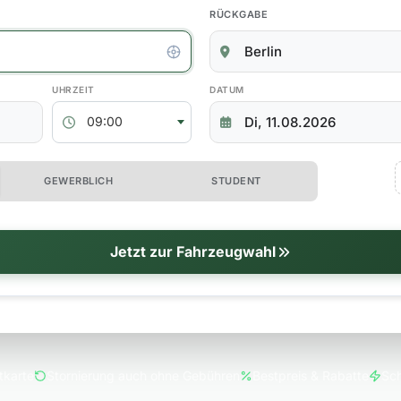
RÜCKGABE
kgabedaten
ABHOLZEIT
RÜCKGABEDATUM
09:00
 erweiterte Optionen
GEWERBLICH
STUDENT
tionen
Jetzt zur Fahrzeugwahl
tkarte
Stornierung auch ohne Gebühren
Bestpreis & Rabatte
Sch