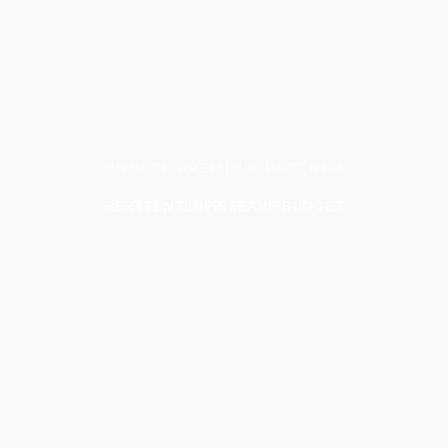
UNSERE PREMIUM PARTNER
HERTZ
ENTERPRISE
AVIS
BUDGET