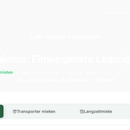
Partner we
LKW, Transporter & Umzugswagen
eten: Einwegmiete Leipzig
mieten
für gewerbliche Transporte, einen günstigen Transporter für 
oder einen geräumigen Umzugswagen in Ihrer Nähe.
Transporter mieten
Langzeitmiete