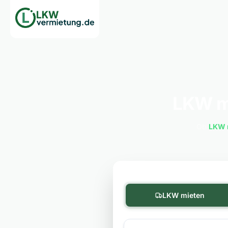
LKW mi
Ob
LKW 
LKW mieten