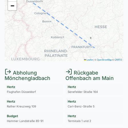
−
B
Leaflet
|
©
OpenStreetMap
©
CARTO
Abholung
Rückgabe
Mönchengladbach
Offenbach am Main
Hertz
Hertz
Flughafen Düsseldorf
Senefelder Straße 164
Hertz
Hertz
Rather Kreuzweg 109
Carl-Benz-Straße 5
Budget
Hertz
Hammer Landstraße 85-91
Terminals 1 und 2