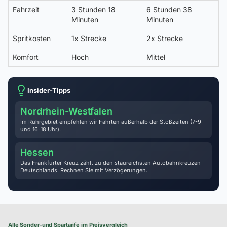
Fahrzeit
3 Stunden 18
6 Stunden 38
Minuten
Minuten
Spritkosten
1x Strecke
2x Strecke
Komfort
Hoch
Mittel
Insider-Tipps
Nordrhein-Westfalen
Im Ruhrgebiet empfehlen wir Fahrten außerhalb der Stoßzeiten (7-9
und 16-18 Uhr).
Hessen
Das Frankfurter Kreuz zählt zu den staureichsten Autobahnkreuzen
Deutschlands. Rechnen Sie mit Verzögerungen.
Alle Sonder-und Spartarife im Preisvergleich