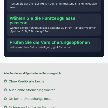
Achten Sie auf die : Bei 498 km sollten mindestens 548 km inklusive
sein.
Wählen Sie die Fahrzeugklasse
passend…
Wählen Sie die Fahrzeugklasse passend zu Ihrem Transportvolumen
(Sprinter, 3,5t, 7,5t oder größer).
Prüfen Sie die Versicherungsoptionen
Vollkasko ohne Selbstbeteiligung gibt Sicherheit.
Alle Sonder-und Spartarife im Preisvergleich
Ohne Kreditkarte buchen
Auch ohne Stornierungskosten
Oft keine Umbuchungskosten
Sichere und einfache Buchung