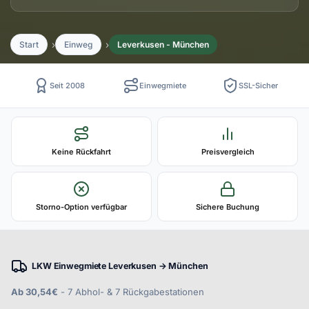
Start
Einweg
Leverkusen - München
Seit 2008
Einwegmiete
SSL-Sicher
Keine Rückfahrt
Preisvergleich
Storno-Option verfügbar
Sichere Buchung
LKW Einwegmiete Leverkusen → München
Ab 30,54€
- 7 Abhol- & 7 Rückgabestationen