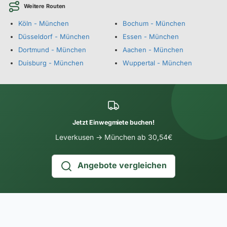
Weitere Routen
Köln - München
Bochum - München
Düsseldorf - München
Essen - München
Dortmund - München
Aachen - München
Duisburg - München
Wuppertal - München
Jetzt Einwegmiete buchen!
Leverkusen → München ab 30,54€
Angebote vergleichen