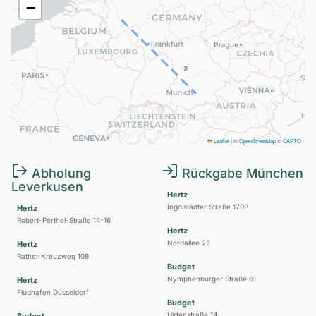
−
B
Leaflet
|
©
OpenStreetMap
©
CARTO
Abholung
Rückgabe München
Leverkusen
Hertz
Ingolstädter Straße 170B
Hertz
Robert-Perthel-Straße 14-16
Hertz
Nordallee 25
Hertz
Rather Kreuzweg 109
Budget
Nymphenburger Straße 61
Hertz
Flughafen Düsseldorf
Budget
Hirtenstraße 14
Budget