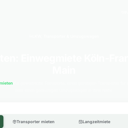
P
LKW, Transporter & Umzugswagen
en: Einwegmiete Köln-Fra
Main
mieten
für gewerbliche Transporte, einen günstigen Transporter für 
oder einen geräumigen Umzugswagen in Ihrer Nähe.
Transporter mieten
Langzeitmiete