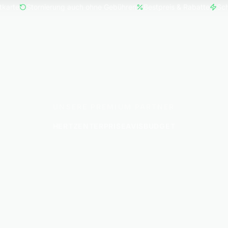
tkarte
Stornierung auch ohne Gebühren
Bestpreis & Rabatte
Sch
UNSERE PREMIUM PARTNER
HERTZ
ENTERPRISE
AVIS
BUDGET