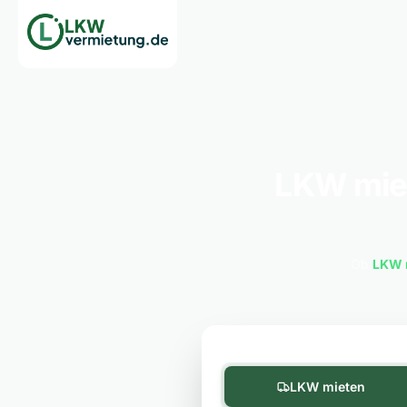
LKW miet
Ob
LKW 
LKW mieten