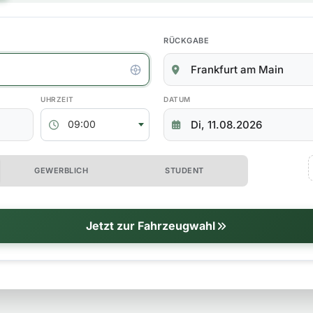
RÜCKGABE
kgabedaten
ABHOLZEIT
RÜCKGABEDATUM
09:00
 erweiterte Optionen
GEWERBLICH
STUDENT
tionen
Jetzt zur Fahrzeugwahl