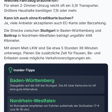
Welches Fahrzeug brauche ich?
Für einen 2-Zimmer-Umzug reicht oft ein 3,5t Transporter.
Größere Haushalte benötigen 7,5t oder mehr.
Kann ich auch ohne Kreditkarte buchen?
Ja, viele Anbieter akzeptieren auch EC-Karte oder Barzahlung.
Die Strecke zwischen
Stuttgart
in Baden-Württemberg und
Bottrop
in Nordrhein-Westfalen beträgt ungefähr 449
Kilometer.
Mit einem Miet-LKW sind Sie etwa 5 Stunden 36 Minuten
unterwegs. Planen Sie zusätzliche Zeit für Pausen, Be- und
Entladen sowie mögliche Verkehrsverzögerungen ein.
Insider-Tipps
Baden-Württemberg
Staugefahr auf der A81 bei Stuttgart. Die A5 über Karlsruhe ist oft
eine gute Alternative.
Nordrhein-Westfalen
Im Ruhrgebiet empfehlen wir Fahrten außerhalb der Stoßzeiten (7-9
und 16-18 Uhr).