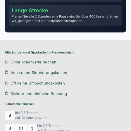
Lange Strecke
Planen Sie alle 2 Stunden eine Pause ein. Bei über 400 km empfehlen
wir, genügend Zeit für Rastplätze einzuplanen.
Alle Sonder-und Spartarife im Preisvergleich
Ohne Kreditkarte buchen
Auch ohne Stornierungskosten
Oft keine Umbuchungskosten
Sichere und einfache Buchung
Führerscheinklassen
bis 3,5 Tonnen
B
zul. Gesamtgewicht
bis 7,5 Tonnen
B
C1
3
zul. Gesamtgewicht