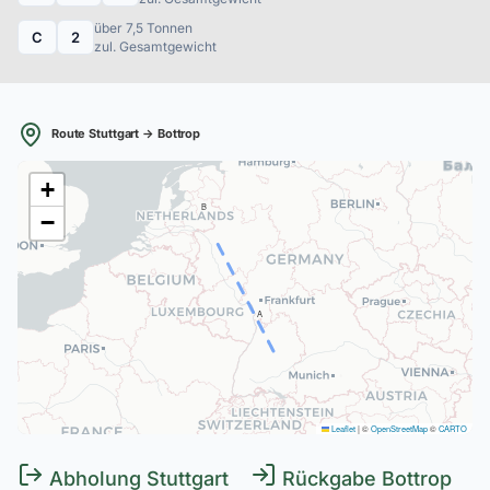
über 7,5 Tonnen
C
2
zul. Gesamtgewicht
Route Stuttgart → Bottrop
+
B
−
A
Leaflet
|
©
OpenStreetMap
©
CARTO
Abholung Stuttgart
Rückgabe Bottrop