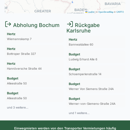
Leaflet
|
©
OpenStreetMap
©
CARTO
Abholung Bochum
Rückgabe
Karlsruhe
Hertz
Wiemannskamp 7
Hertz
Bannwaldallee 60
Hertz
Bottroper Straße 327
Budget
Ludwig Erhard Alle 6
Hertz
Hannöversche Straße 44
Budget
Schoemperlenstraße 14
Budget
Alleestraße 50
Budget
Werner Von Siemens Straße 24A
Budget
Alleestraße 50
Budget
Werner-von-Siemens-Straße 24A
und 3 weitere…
und 1 weitere…
Einwegmieten werden von den Transporter Vermietungen häufig