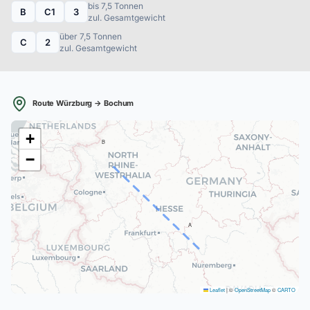
bis 7,5 Tonnen
B
C1
3
zul. Gesamtgewicht
über 7,5 Tonnen
C
2
zul. Gesamtgewicht
Route Würzburg → Bochum
+
B
−
A
Leaflet
|
©
OpenStreetMap
©
CARTO