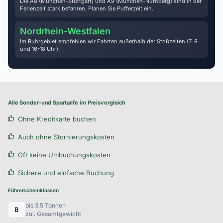
Die A8 (München-Stuttgart) und A9 (München-Nürnberg) sind in der
Ferienzeit stark befahren. Planen Sie Pufferzeit ein.
Nordrhein-Westfalen
Im Ruhrgebiet empfehlen wir Fahrten außerhalb der Stoßzeiten (7-9
und 16-18 Uhr).
Alle Sonder-und Spartarife im Preisvergleich
Ohne Kreditkarte buchen
Auch ohne Stornierungskosten
Oft keine Umbuchungskosten
Sichere und einfache Buchung
Führerscheinklassen
bis 3,5 Tonnen
B
zul. Gesamtgewicht