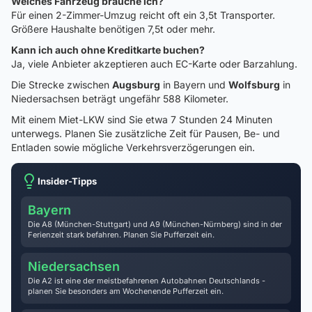
Welches Fahrzeug brauche ich?
Für einen 2-Zimmer-Umzug reicht oft ein 3,5t Transporter.
Größere Haushalte benötigen 7,5t oder mehr.
Kann ich auch ohne Kreditkarte buchen?
Ja, viele Anbieter akzeptieren auch EC-Karte oder Barzahlung.
Die Strecke zwischen
Augsburg
in Bayern und
Wolfsburg
in
Niedersachsen beträgt ungefähr 588 Kilometer.
Mit einem Miet-LKW sind Sie etwa 7 Stunden 24 Minuten
unterwegs. Planen Sie zusätzliche Zeit für Pausen, Be- und
Entladen sowie mögliche Verkehrsverzögerungen ein.
Insider-Tipps
Bayern
Die A8 (München-Stuttgart) und A9 (München-Nürnberg) sind in der
Ferienzeit stark befahren. Planen Sie Pufferzeit ein.
Niedersachsen
Die A2 ist eine der meistbefahrenen Autobahnen Deutschlands -
planen Sie besonders am Wochenende Pufferzeit ein.