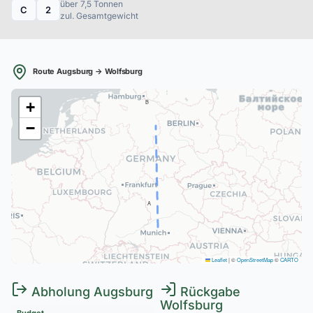
über 7,5 Tonnen
C
2
zul. Gesamtgewicht
Route Augsburg → Wolfsburg
B
+
−
A
Leaflet
|
©
OpenStreetMap
©
CARTO
Abholung Augsburg
Rückgabe
Wolfsburg
Budget