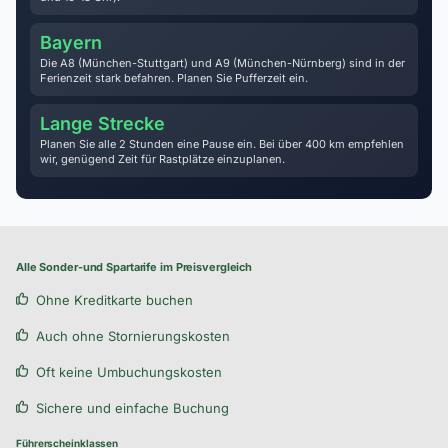
Bayern
Die A8 (München-Stuttgart) und A9 (München-Nürnberg) sind in der
Ferienzeit stark befahren. Planen Sie Pufferzeit ein.
Lange Strecke
Planen Sie alle 2 Stunden eine Pause ein. Bei über 400 km empfehlen
wir, genügend Zeit für Rastplätze einzuplanen.
Alle Sonder-und Spartarife im Preisvergleich
Ohne Kreditkarte buchen
Auch ohne Stornierungskosten
Oft keine Umbuchungskosten
Sichere und einfache Buchung
Führerscheinklassen