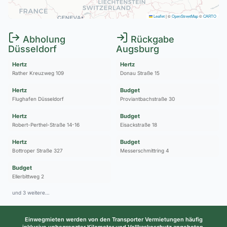
Leaflet
|
©
OpenStreetMap
©
CARTO
Abholung
Rückgabe
Düsseldorf
Augsburg
Hertz
Hertz
Rather Kreuzweg 109
Donau Straße 15
Hertz
Budget
Flughafen Düsseldorf
Proviantbachstraße 30
Hertz
Budget
Robert-Perthel-Straße 14-16
Eisackstraße 18
Hertz
Budget
Bottroper Straße 327
Messerschmittring 4
Budget
Ellerbittweg 2
und 3 weitere…
Einwegmieten werden von den Transporter Vermietungen häufig
inklusive unbegrenzter Kilometer und Vollkaskoschutz angeboten.