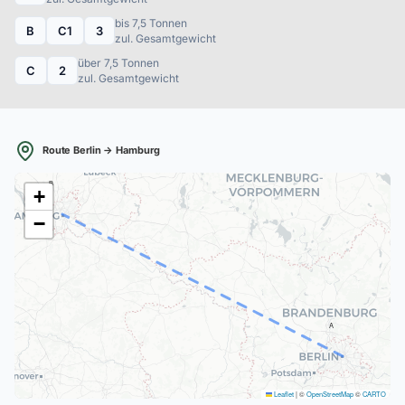
bis 7,5 Tonnen
B
C1
3
zul. Gesamtgewicht
über 7,5 Tonnen
C
2
zul. Gesamtgewicht
Route Berlin → Hamburg
B
+
−
A
Leaflet
|
©
OpenStreetMap
©
CARTO