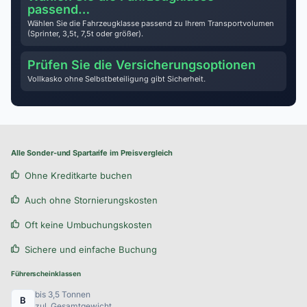
passend…
Wählen Sie die Fahrzeugklasse passend zu Ihrem Transportvolumen
(Sprinter, 3,5t, 7,5t oder größer).
Prüfen Sie die Versicherungsoptionen
Vollkasko ohne Selbstbeteiligung gibt Sicherheit.
Alle Sonder-und Spartarife im Preisvergleich
Ohne Kreditkarte buchen
Auch ohne Stornierungskosten
Oft keine Umbuchungskosten
Sichere und einfache Buchung
Führerscheinklassen
bis 3,5 Tonnen
B
zul. Gesamtgewicht