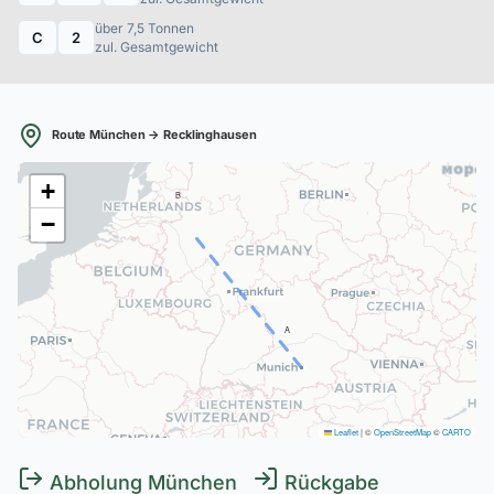
über 7,5 Tonnen
C
2
zul. Gesamtgewicht
Route München → Recklinghausen
+
B
−
A
Leaflet
|
©
OpenStreetMap
©
CARTO
Abholung München
Rückgabe