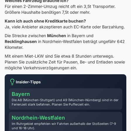
Welches Fahrzeug brauche ich?
Für einen 2-Zimmer-Umzug reicht oft ein 3,5t Transporter.
Größere Haushalte benötigen 7,5t oder mehr.
Kann ich auch ohne Kreditkarte buchen?
Ja, viele Anbieter akzeptieren auch EC-Karte oder Barzahlung.
Die Strecke zwischen
München
in Bayern und
Recklinghausen
in Nordrhein-Westfalen beträgt ungefähr 642
Kilometer.
Mit einem Miet-LKW sind Sie etwa 8 Stunden unterwegs.
Planen Sie zusätzliche Zeit für Pausen, Be- und Entladen sowie
mögliche Verkehrsverzögerungen ein.
Insider-Tipps
Bayern
Die A8 (München-Stuttgart) und A9 (München-Nürnberg) sind in der
Ferienzeit stark befahren. Planen Sie Pufferzeit ein.
Nordrhein-Westfalen
Im Ruhrgebiet empfehlen wir Fahrten außerhalb der Stoßzeiten (7-9
und 16-18 Uhr).