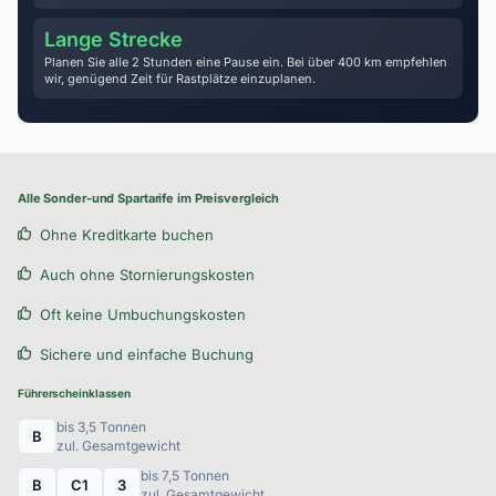
Lange Strecke
Planen Sie alle 2 Stunden eine Pause ein. Bei über 400 km empfehlen
wir, genügend Zeit für Rastplätze einzuplanen.
Alle Sonder-und Spartarife im Preisvergleich
Ohne Kreditkarte buchen
Auch ohne Stornierungskosten
Oft keine Umbuchungskosten
Sichere und einfache Buchung
Führerscheinklassen
bis 3,5 Tonnen
B
zul. Gesamtgewicht
bis 7,5 Tonnen
B
C1
3
zul. Gesamtgewicht