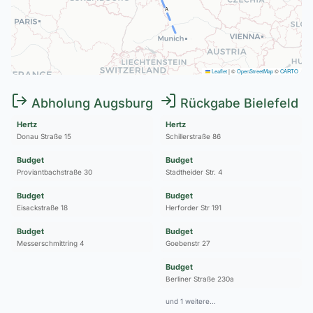
A
Leaflet
|
©
OpenStreetMap
©
CARTO
Abholung Augsburg
Rückgabe Bielefeld
Hertz
Hertz
Donau Straße 15
Schillerstraße 86
Budget
Budget
Proviantbachstraße 30
Stadtheider Str. 4
Budget
Budget
Eisackstraße 18
Herforder Str 191
Budget
Budget
Messerschmittring 4
Goebenstr 27
Budget
Berliner Straße 230a
und 1 weitere…