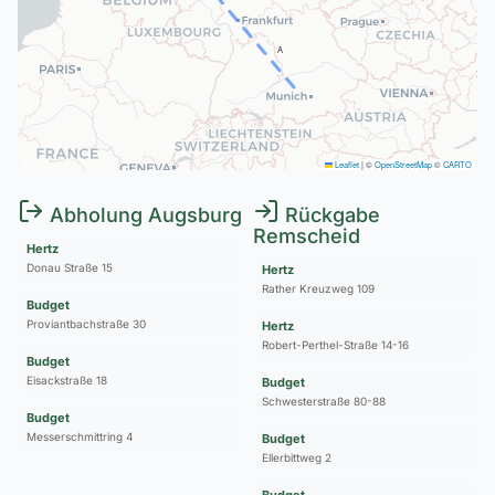
A
Leaflet
|
©
OpenStreetMap
©
CARTO
Abholung Augsburg
Rückgabe
Remscheid
Hertz
Donau Straße 15
Hertz
Rather Kreuzweg 109
Budget
Proviantbachstraße 30
Hertz
Robert-Perthel-Straße 14-16
Budget
Eisackstraße 18
Budget
Schwesterstraße 80-88
Budget
Messerschmittring 4
Budget
Ellerbittweg 2
Budget