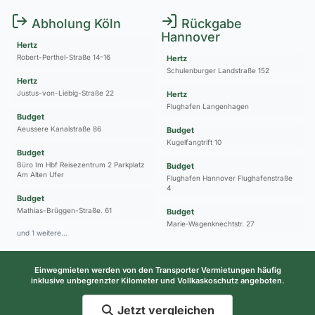
Abholung Köln
Rückgabe
Hannover
Hertz
Robert-Perthel-Straße 14-16
Hertz
Schulenburger Landstraße 152
Hertz
Justus-von-Liebig-Straße 22
Hertz
Flughafen Langenhagen
Budget
Aeussere Kanalstraße 86
Budget
Kugelfangtrift 10
Budget
Büro Im Hbf Reisezentrum 2 Parkplatz
Budget
Am Alten Ufer
Flughafen Hannover Flughafenstraße
4
Budget
Mathias-Brüggen-Straße. 61
Budget
Marie-Wagenknechtstr. 27
und 1 weitere…
Einwegmieten werden von den Transporter Vermietungen häufig
inklusive unbegrenzter Kilometer und Vollkaskoschutz angeboten.
Jetzt vergleichen