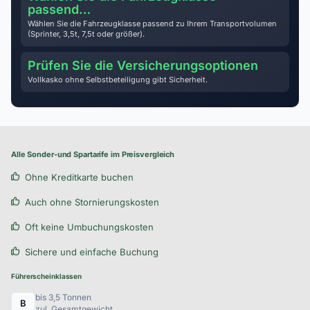
passend…
Wählen Sie die Fahrzeugklasse passend zu Ihrem Transportvolumen
(Sprinter, 3,5t, 7,5t oder größer).
Prüfen Sie die Versicherungsoptionen
Vollkasko ohne Selbstbeteiligung gibt Sicherheit.
Alle Sonder-und Spartarife im Preisvergleich
Ohne Kreditkarte buchen
Auch ohne Stornierungskosten
Oft keine Umbuchungskosten
Sichere und einfache Buchung
Führerscheinklassen
bis 3,5 Tonnen
B
zul. Gesamtgewicht