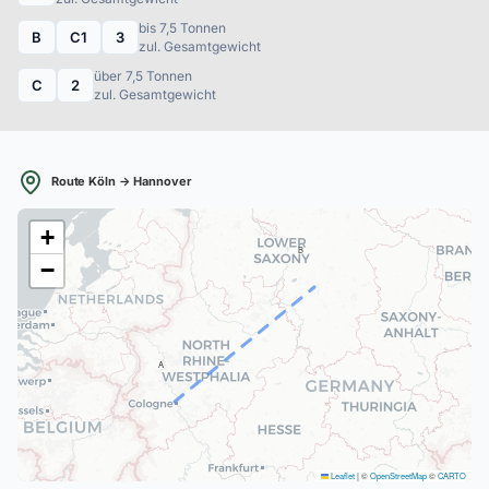
bis 7,5 Tonnen
B
C1
3
zul. Gesamtgewicht
über 7,5 Tonnen
C
2
zul. Gesamtgewicht
Route Köln → Hannover
+
B
−
A
Leaflet
|
©
OpenStreetMap
©
CARTO