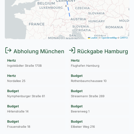
A
Leaflet
|
©
OpenStreetMap
©
CARTO
Abholung München
Rückgabe Hamburg
Hertz
Hertz
Ingolstädter Straße 170B
Flughafen Hamburg
Hertz
Budget
Nordallee 25
Rothenbaumchaussee 10
Budget
Budget
Nymphenburger Straße 61
Stresemann Straße 269
Budget
Budget
Hirtenstraße 14
Beerenweg 1
Budget
Budget
Frauenstraße 18
Eilbeker Weg 216