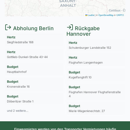
Leaflet
|
©
OpenStreetMap
©
CARTO
Abholung Berlin
Rückgabe
Hannover
Hertz
Siegfriedstraße 168
Hertz
Schulenburger Landstraße 152
Hertz
Gottlieb-Dunkel-Straße 43-44
Hertz
Flughafen Langenhagen
Budget
Hauptbahnhof
Budget
Kugelfangtrift 10
Budget
Kronenstraße 16
Budget
Flughafen Hannover Flughafenstraße
Budget
4
Döberitzer Straße 1
Budget
und 2 weitere…
Marie-Wagenknechtstr. 27
Einwegmieten werden von den Transporter Vermietungen häufig