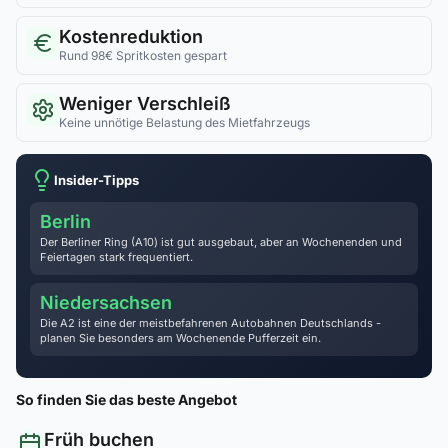
Kostenreduktion
Rund 98€ Spritkosten gespart
Weniger Verschleiß
Keine unnötige Belastung des Mietfahrzeugs
Insider-Tipps
Berlin
Der Berliner Ring (A10) ist gut ausgebaut, aber an Wochenenden und
Feiertagen stark frequentiert.
Niedersachsen
Die A2 ist eine der meistbefahrenen Autobahnen Deutschlands -
planen Sie besonders am Wochenende Pufferzeit ein.
So finden Sie das beste Angebot
Früh buchen