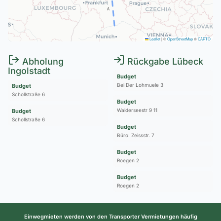
A
Leaflet
|
©
OpenStreetMap
©
CARTO
Abholung
Rückgabe Lübeck
Ingolstadt
Budget
Bei Der Lohmuele 3
Budget
Schollstraße 6
Budget
Walderseestr 9 11
Budget
Schollstraße 6
Budget
Büro: Zeissstr. 7
Budget
Roegen 2
Budget
Roegen 2
Einwegmieten werden von den Transporter Vermietungen häufig