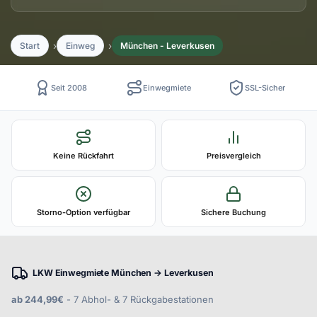
Start
Einweg
München - Leverkusen
Seit 2008
Einwegmiete
SSL-Sicher
Keine Rückfahrt
Preisvergleich
Storno-Option verfügbar
Sichere Buchung
LKW Einwegmiete München → Leverkusen
ab 244,99€
- 7 Abhol- & 7 Rückgabestationen