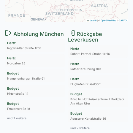
Leaflet
|
©
OpenStreetMap
©
CARTO
Abholung München
Rückgabe
Leverkusen
Hertz
Ingolstädter Straße 170B
Hertz
Robert-Perthel-Straße 14-16
Hertz
Nordallee 25
Hertz
Rather Kreuzweg 109
Budget
Nymphenburger Straße 61
Hertz
Flughafen Düsseldorf
Budget
Hirtenstraße 14
Budget
Büro Im Hbf Reisezentrum 2 Parkplatz
Budget
Am Alten Ufer
Frauenstraße 18
Budget
und 2 weitere…
Aeussere Kanalstraße 86
und 2 weitere…