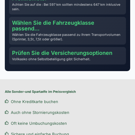
Achten Sie auf die : Bei 597 km sollten mindestens 647 km inklusive
sein.
Wählen Sie die Fahrzeugklasse
passend…
Wählen Sie die Fahrzeugklasse passend zu Ihrem Transportvolumen
(Sprinter, 3,5t, 7,5t oder größer).
Prüfen Sie die Versicherungsoptionen
Vollkasko ohne Selbstbeteiligung gibt Sicherheit.
Alle Sonder-und Spartarife im Preisvergleich
Ohne Kreditkarte buchen
Auch ohne Stornierungskosten
Oft keine Umbuchungskosten
Sichere und einfache Buchung