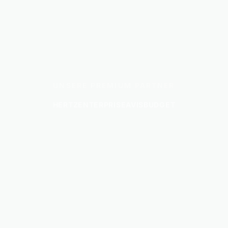
UNSERE PREMIUM PARTNER
HERTZ
ENTERPRISE
AVIS
BUDGET