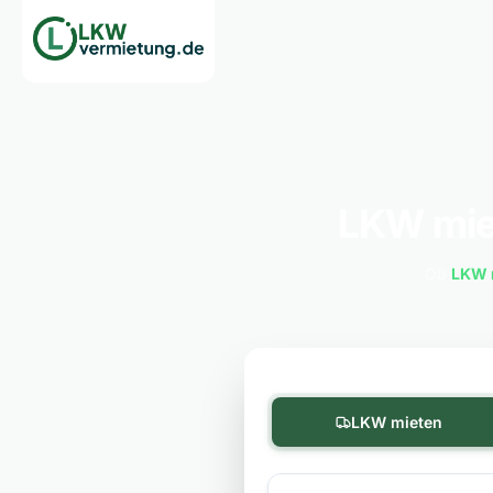
LKW mie
Ob
LKW 
LKW mieten