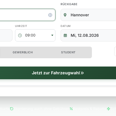
RÜCKGABE
kgabedaten
ABHOLZEIT
RÜCKGABEDATUM
09:00
 erweiterte Optionen
GEWERBLICH
STUDENT
tionen
Jetzt zur Fahrzeugwahl
tkarte
Stornierung auch ohne Gebühren
Bestpreis & Rabatte
Sch