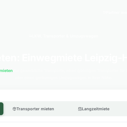
Partner we
LKW, Transporter & Umzugswagen
ten: Einwegmiete Leipzig-
mieten
für gewerbliche Transporte, einen günstigen Transporter für 
oder einen geräumigen Umzugswagen in Ihrer Nähe.
Transporter mieten
Langzeitmiete