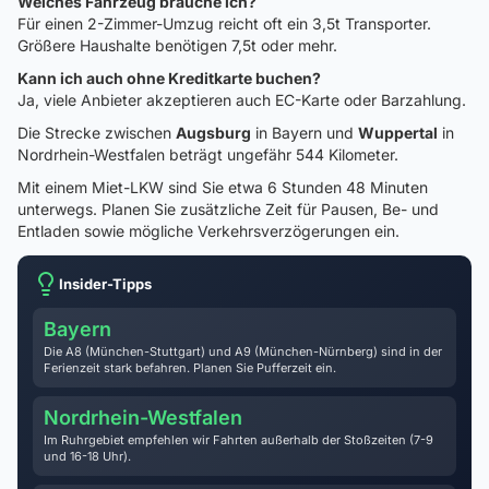
Welches Fahrzeug brauche ich?
Für einen 2-Zimmer-Umzug reicht oft ein 3,5t Transporter.
Größere Haushalte benötigen 7,5t oder mehr.
Kann ich auch ohne Kreditkarte buchen?
Ja, viele Anbieter akzeptieren auch EC-Karte oder Barzahlung.
Die Strecke zwischen
Augsburg
in Bayern und
Wuppertal
in
Nordrhein-Westfalen beträgt ungefähr 544 Kilometer.
Mit einem Miet-LKW sind Sie etwa 6 Stunden 48 Minuten
unterwegs. Planen Sie zusätzliche Zeit für Pausen, Be- und
Entladen sowie mögliche Verkehrsverzögerungen ein.
Insider-Tipps
Bayern
Die A8 (München-Stuttgart) und A9 (München-Nürnberg) sind in der
Ferienzeit stark befahren. Planen Sie Pufferzeit ein.
Nordrhein-Westfalen
Im Ruhrgebiet empfehlen wir Fahrten außerhalb der Stoßzeiten (7-9
und 16-18 Uhr).