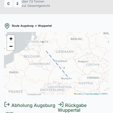
über 7,5 Tonnen
C
2
zul. Gesamtgewicht
Route Augsburg → Wuppertal
+
B
−
A
Leaflet
|
©
OpenStreetMap
©
CARTO
Abholung Augsburg
Rückgabe
Wuppertal
Hertz