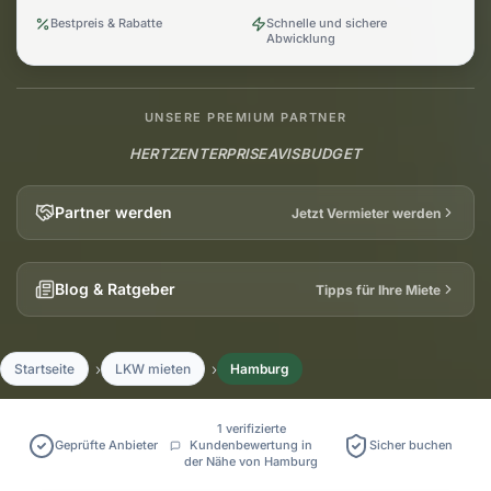
Bestpreis & Rabatte
Schnelle und sichere
Abwicklung
UNSERE PREMIUM PARTNER
HERTZ
ENTERPRISE
AVIS
BUDGET
Partner werden
Jetzt Vermieter werden
Blog & Ratgeber
Tipps für Ihre Miete
Startseite
LKW mieten
Hamburg
1 verifizierte
Geprüfte Anbieter
Kundenbewertung in
Sicher buchen
der Nähe von Hamburg