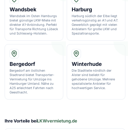
Wandsbek
Harburg
Wandsbek im Osten Hamburgs
Harburg südlich der Elbe liegt
bietet günstige LKW-Miete mit
verkehrsgünstig an A1 und A7.
direkter A1-Anbindung. Perfekt
Gewerblich geprägt mit vielen
für Transporte Richtung Lübeck
Anbietern für große LKW und
und Schleswig-Holstein.
Spezialtransporte.
Bergedorf
Winterhude
Bergedorf am östlichen
Die Stadtteile nördlich der
Stadtrand bietet Transporter-
Alster sind beliebt für
Vermietung für Umzüge ins
gehobene Umzüge. Mehrere
Hamburger Umland. Nähe zu
spezialisierte Anbieter für
A25 erleichtert Fahrten nach
hochwertigen Service.
Geesthacht.
Ihre Vorteile bei
LKWvermietung.de