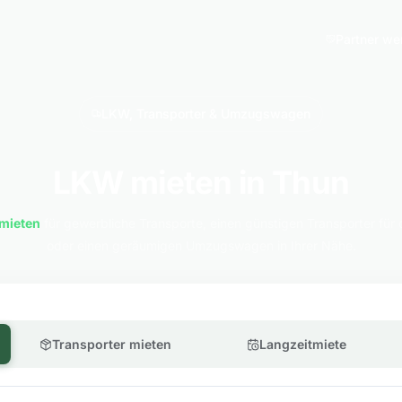
Partner we
LKW, Transporter & Umzugswagen
LKW mieten in Thun
mieten
für gewerbliche Transporte, einen günstigen Transporter für 
oder einen geräumigen Umzugswagen in Ihrer Nähe.
Transporter mieten
Langzeitmiete