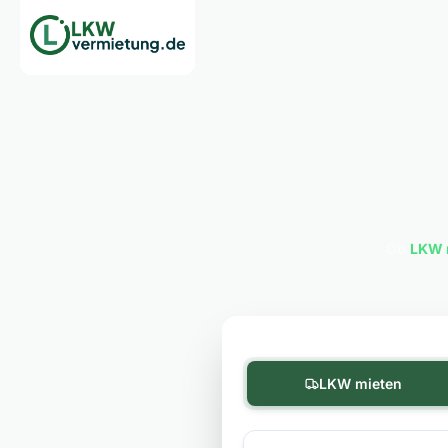
Ob
LKW 
LKW mieten