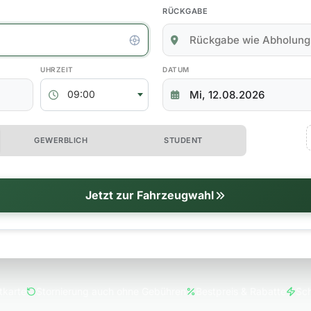
RÜCKGABE
kgabedaten
ABHOLZEIT
RÜCKGABEDATUM
09:00
 erweiterte Optionen
GEWERBLICH
STUDENT
tionen
Jetzt zur Fahrzeugwahl
tkarte
Stornierung auch ohne Gebühren
Bestpreis & Rabatte
Sch