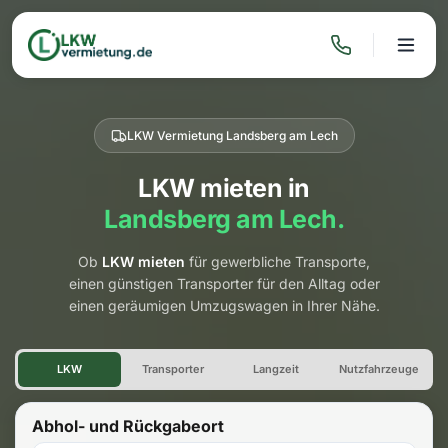
LKW Vermietung Landsberg am Lech
LKW mieten in
Landsberg am Lech.
Ob
LKW mieten
für gewerbliche Transporte,
einen günstigen Transporter für den Alltag oder
einen geräumigen Umzugswagen in Ihrer Nähe.
LKW Vermietung Landsberg a
LKW
Transporter
Langzeit
Nutzfahrzeuge
Abhol- und Rückgabeort