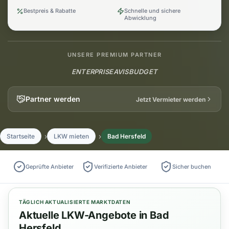
Bestpreis & Rabatte
Schnelle und sichere
Abwicklung
UNSERE PREMIUM PARTNER
ENTERPRISE
AVIS
BUDGET
Partner werden
Jetzt Vermieter werden
Startseite
LKW mieten
Bad Hersfeld
Geprüfte Anbieter
Verifizierte Anbieter
Sicher buchen
TÄGLICH AKTUALISIERTE MARKTDATEN
Aktuelle LKW-Angebote in Bad
Hersfeld