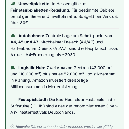
Umweltplakette:
In Hessen gilt eine
Feinstaubplaketten-Regelung
. Für bestimmte Gebiete
benötigen Sie eine Umweltplakette. Bußgeld bei Verstoß:
über 80€.
Autobahnen:
Zentrale Lage am Schnittpunkt von
A4, A5 und A7
. Kirchheimer Dreieck (A4/A7) und
Hattenbacher Dreieck (A5/A7) sind die Hauptanschlüsse.
Aktuell: A4-Erneuerung bis ~2030.
Logistik-Hub:
Zwei Amazon-Zentren (42.000 m²
und 110.000 m²) plus neues 52.000 m² Logistikzentrum
in Planung. Amazon investiert dreistellige
Millionensummen in Modernisierung.
Festspielstadt:
Die Bad Hersfelder Festspiele in der
Stiftsruine (11. Jh.) sind eines der renommiertesten Open-
Air-Theaterfestivals Deutschlands.
Hinweis:
Die vorstehenden Informationen wurden sorgfältig