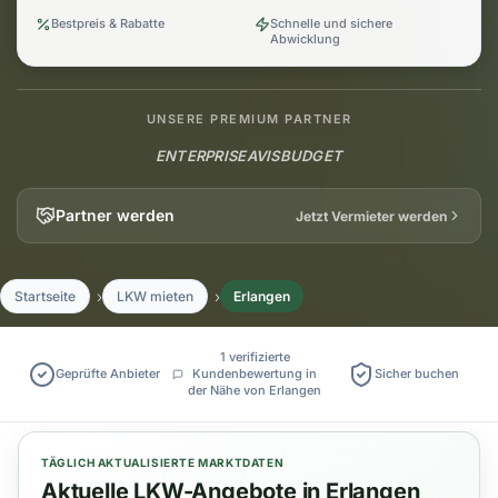
Bestpreis & Rabatte
Schnelle und sichere
Abwicklung
UNSERE PREMIUM PARTNER
ENTERPRISE
AVIS
BUDGET
Partner werden
Jetzt Vermieter werden
Startseite
LKW mieten
Erlangen
1 verifizierte
Geprüfte Anbieter
Kundenbewertung in
Sicher buchen
der Nähe von Erlangen
TÄGLICH AKTUALISIERTE MARKTDATEN
Aktuelle LKW-Angebote in Erlangen