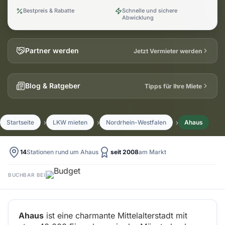
Bestpreis & Rabatte
Schnelle und sichere
Abwicklung
Partner werden
Jetzt Vermieter werden
Blog & Ratgeber
Tipps für Ihre Miete
Startseite
LKW mieten
Nordrhein-Westfalen
Ahaus
14
Stationen rund um Ahaus
seit 2008
am Markt
BUCHBAR BEI
Ahaus
ist eine charmante Mittelalterstadt mit