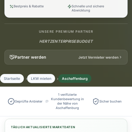
Bestpreis & Rabatte
Schnelle und sichere
Abwicklung
UNSERE PREMIUM PARTNER
HERTZ
ENTERPRISE
BUDGET
Partner werden
Jetzt Vermieter werden
Startseite
LKW mieten
Aschaffenburg
1 verifizierte
Kundenbewertung in
Geprüfte Anbieter
Sicher buchen
der Nähe von
Aschaffenburg
TÄGLICH AKTUALISIERTE MARKTDATEN