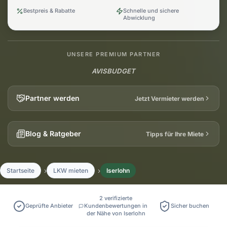
Bestpreis & Rabatte
Schnelle und sichere
Abwicklung
UNSERE PREMIUM PARTNER
AVIS
BUDGET
Partner werden
Jetzt Vermieter werden
Blog & Ratgeber
Tipps für Ihre Miete
Startseite
LKW mieten
Iserlohn
2 verifizierte
Geprüfte Anbieter
Kundenbewertungen in
Sicher buchen
der Nähe von Iserlohn