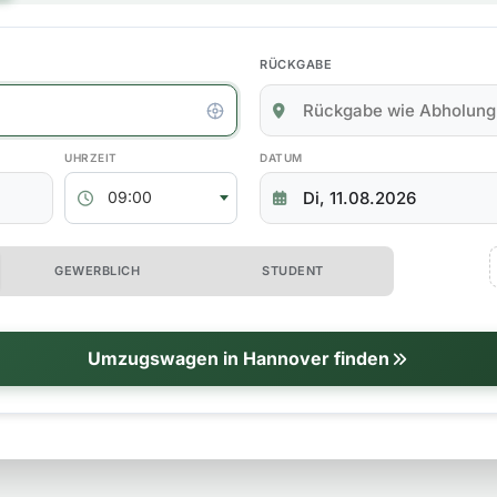
RÜCKGABE
kgabedaten
ABHOLZEIT
RÜCKGABEDATUM
09:00
 erweiterte Optionen
GEWERBLICH
STUDENT
tionen
Umzugswagen in Hannover finden