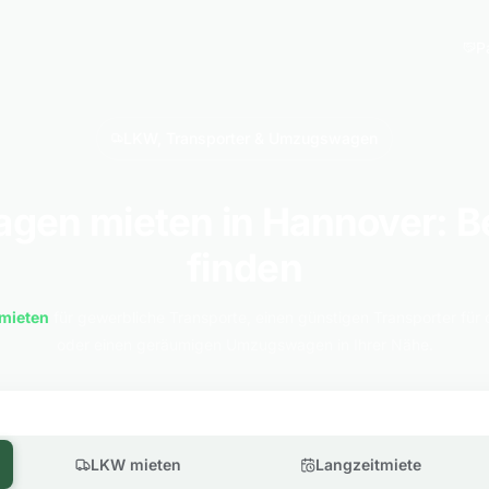
P
LKW, Transporter & Umzugswagen
en mieten in Hannover: Be
finden
mieten
für gewerbliche Transporte, einen günstigen Transporter für 
oder einen geräumigen Umzugswagen in Ihrer Nähe.
LKW mieten
Langzeitmiete