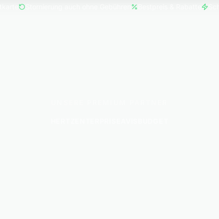
tkarte
Stornierung auch ohne Gebühren
Bestpreis & Rabatte
Sch
UNSERE PREMIUM PARTNER
HERTZ
ENTERPRISE
AVIS
BUDGET