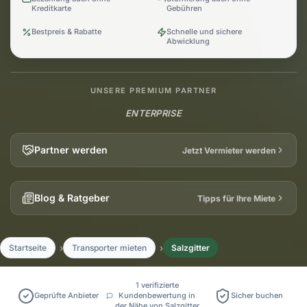
Kreditkarte
Gebühren
Bestpreis & Rabatte
Schnelle und sichere
Abwicklung
UNSERE PREMIUM PARTNER
ENTERPRISE
Partner werden
Jetzt Vermieter werden
Blog & Ratgeber
Tipps für Ihre Miete
Startseite
Transporter mieten
Salzgitter
1 verifizierte
Geprüfte Anbieter
Kundenbewertung in
Sicher buchen
der Nähe von Salzgitter