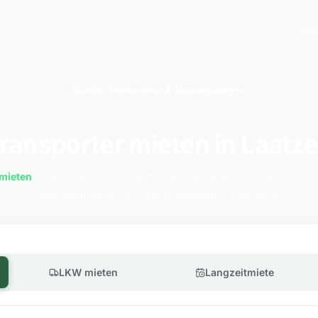
P
LKW, Transporter & Umzugswagen
ransporter mieten in Laatz
mieten
für gewerbliche Transporte, einen günstigen Transporter für 
oder einen geräumigen Umzugswagen in Ihrer Nähe.
LKW mieten
Langzeitmiete