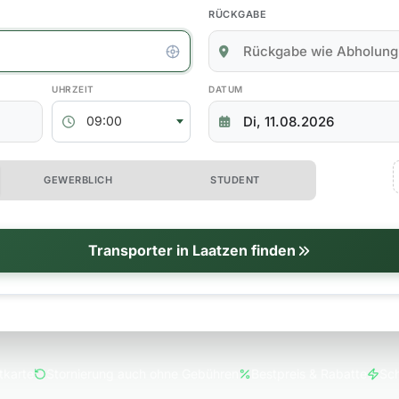
RÜCKGABE
kgabedaten
ABHOLZEIT
RÜCKGABEDATUM
09:00
 erweiterte Optionen
GEWERBLICH
STUDENT
tionen
Transporter in Laatzen finden
tkarte
Stornierung auch ohne Gebühren
Bestpreis & Rabatte
Sch