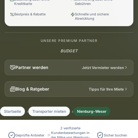
Kreditkarte
Gebühren
Bestpreis & Rabatte
Schnelle und sichere
Abwicklung
UNSERE PREMIUM PARTNER
BUDGET
Partner werden
Jetzt Vermieter werden
Blog & Ratgeber
Tipps für Ihre Miete
Startseite
Transporter mieten
Nienburg-Weser
2 verifizierte
Kundenbewertungen in
Geprüfte Anbieter
Sicher buchen
der Nähe von Nienburg-