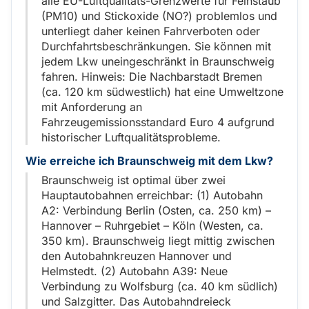
alle EU-Luftqualitäts-Grenzwerte für Feinstaub
(PM10) und Stickoxide (NO?) problemlos und
unterliegt daher keinen Fahrverboten oder
Durchfahrtsbeschränkungen. Sie können mit
jedem Lkw uneingeschränkt in Braunschweig
fahren. Hinweis: Die Nachbarstadt Bremen
(ca. 120 km südwestlich) hat eine Umweltzone
mit Anforderung an
Fahrzeugemissionsstandard Euro 4 aufgrund
historischer Luftqualitätsprobleme.
Wie erreiche ich Braunschweig mit dem Lkw?
Braunschweig ist optimal über zwei
Hauptautobahnen erreichbar: (1) Autobahn
A2: Verbindung Berlin (Osten, ca. 250 km) –
Hannover – Ruhrgebiet – Köln (Westen, ca.
350 km). Braunschweig liegt mittig zwischen
den Autobahnkreuzen Hannover und
Helmstedt. (2) Autobahn A39: Neue
Verbindung zu Wolfsburg (ca. 40 km südlich)
und Salzgitter. Das Autobahndreieck