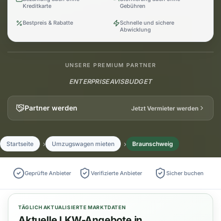
Kreditkarte
Gebühren
Bestpreis & Rabatte
Schnelle und sichere
Abwicklung
UNSERE PREMIUM PARTNER
ENTERPRISE
AVIS
BUDGET
Partner werden
Jetzt Vermieter werden
Startseite
Umzugswagen mieten
Braunschweig
Geprüfte Anbieter
Verifizierte Anbieter
Sicher buchen
TÄGLICH AKTUALISIERTE MARKTDATEN
Aktuelle LKW-Angebote in