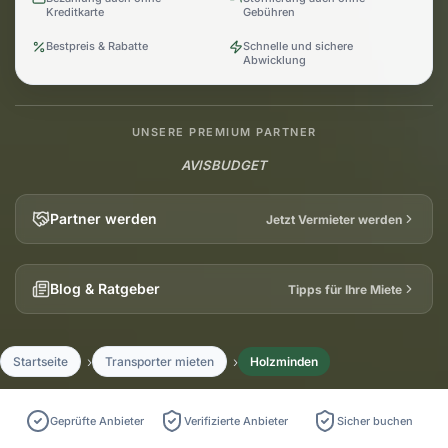
Kreditkarte
Gebühren
Bestpreis & Rabatte
Schnelle und sichere
Abwicklung
UNSERE PREMIUM PARTNER
AVIS
BUDGET
Partner werden
Jetzt Vermieter werden
Blog & Ratgeber
Tipps für Ihre Miete
Startseite
Transporter mieten
Holzminden
Geprüfte Anbieter
Verifizierte Anbieter
Sicher buchen