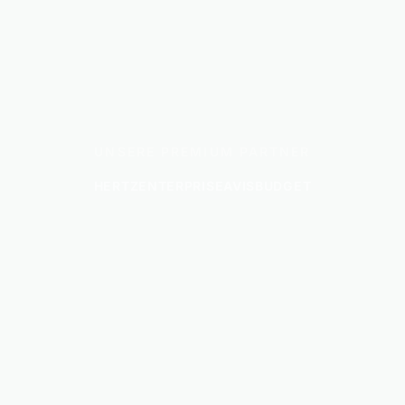
UNSERE PREMIUM PARTNER
HERTZ
ENTERPRISE
AVIS
BUDGET