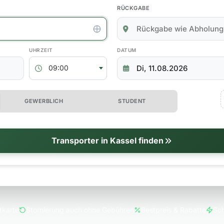
RÜCKGABE
kgabedaten
ABHOLZEIT
RÜCKGABEDATUM
09:00
 erweiterte Optionen
GEWERBLICH
STUDENT
tionen
Transporter in Kassel finden
tkarte
Stornierung auch ohne Gebühren
Bestpreis & Rabatte
Sch