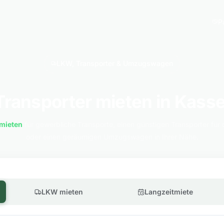
P
LKW, Transporter & Umzugswagen
Transporter mieten in Kasse
mieten
für gewerbliche Transporte, einen günstigen Transporter für 
oder einen geräumigen Umzugswagen in Ihrer Nähe.
LKW mieten
Langzeitmiete