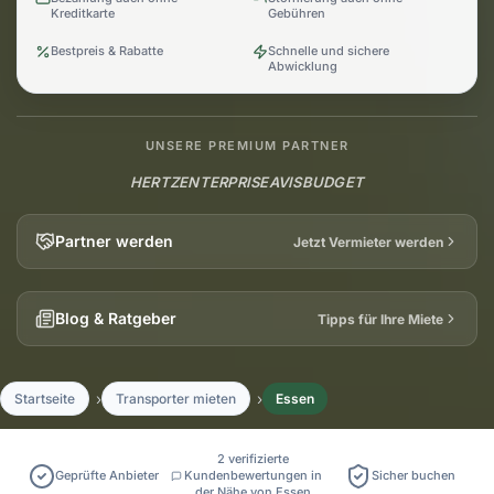
Kreditkarte
Gebühren
Bestpreis & Rabatte
Schnelle und sichere
Abwicklung
UNSERE PREMIUM PARTNER
HERTZ
ENTERPRISE
AVIS
BUDGET
Partner werden
Jetzt Vermieter werden
Blog & Ratgeber
Tipps für Ihre Miete
Startseite
Transporter mieten
Essen
2 verifizierte
Geprüfte Anbieter
Kundenbewertungen in
Sicher buchen
der Nähe von Essen