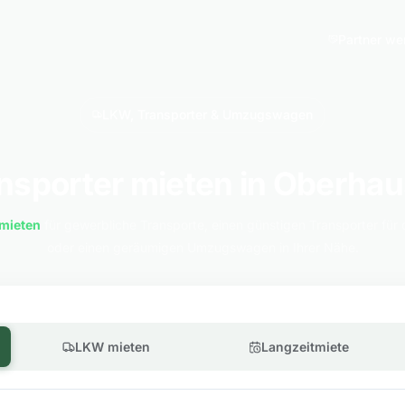
Partner we
LKW, Transporter & Umzugswagen
nsporter mieten in Oberha
mieten
für gewerbliche Transporte, einen günstigen Transporter für 
oder einen geräumigen Umzugswagen in Ihrer Nähe.
LKW mieten
Langzeitmiete