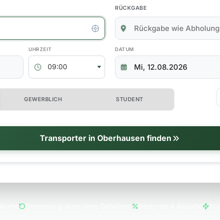
RÜCKGABE
kgabedaten
ABHOLZEIT
RÜCKGABEDATUM
09:00
 erweiterte Optionen
GEWERBLICH
STUDENT
tionen
Transporter in Oberhausen finden
tkarte
Stornierung auch ohne Gebühren
Bestpreis & Rabatte
Sch