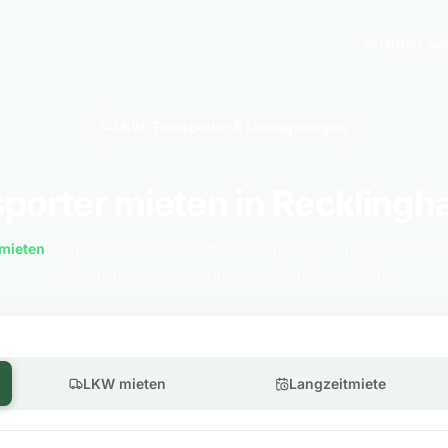
Partner we
LKW, Transporter & Umzugswagen
porter mieten in Reckling
mieten
für gewerbliche Transporte, einen günstigen Transporter für 
oder einen geräumigen Umzugswagen in Ihrer Nähe.
LKW mieten
Langzeitmiete