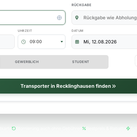
RÜCKGABE
kgabedaten
ABHOLZEIT
RÜCKGABEDATUM
09:00
 erweiterte Optionen
GEWERBLICH
STUDENT
tionen
Transporter in Recklinghausen finden
tkarte
Stornierung auch ohne Gebühren
Bestpreis & Rabatte
Sch