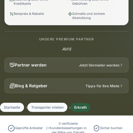
Kreditkarte
Gebühren
Bestpreis & Rabatte
Schnelle und sichere
Abwicklung
UNSERE PREMIUM PARTNER
AVIS
Partner werden
Jetzt Vermieter werden
Blog & Ratgeber
Tipps für Ihre Miete
Startseite
Transporter mieten
Erkrath
3 verifizierte
Geprüfte Anbieter
Kundenbewertungen in
Sicher buchen
der Nähe von Erkrath